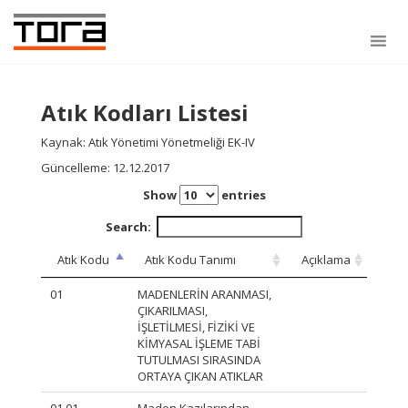
Atık Kodları Listesi
Kaynak: Atık Yönetimi Yönetmeliği EK-IV
Güncelleme: 12.12.2017
Show
entries
Search:
Atık Kodu
Atık Kodu Tanımı
Açıklama
01
MADENLERİN ARANMASI,
ÇIKARILMASI,
İŞLETİLMESİ, FİZİKİ VE
KİMYASAL İŞLEME TABİ
TUTULMASI SIRASINDA
ORTAYA ÇIKAN ATIKLAR
01 01
Maden Kazılarından