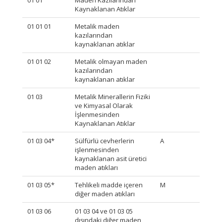
Kaynaklanan Atıklar
01 01 01
Metalik maden
kazılarından
kaynaklanan atıklar
01 01 02
Metalik olmayan maden
kazılarından
kaynaklanan atıklar
01 03
Metalik Minerallerin Fiziki
ve Kimyasal Olarak
İşlenmesinden
Kaynaklanan Atıklar
01 03 04*
Sülfürlü cevherlerin
A
işlenmesinden
kaynaklanan asit üretici
maden atıkları
01 03 05*
Tehlikeli madde içeren
M
diğer maden atıkları
01 03 06
01 03 04 ve 01 03 05
dışındaki diğer maden