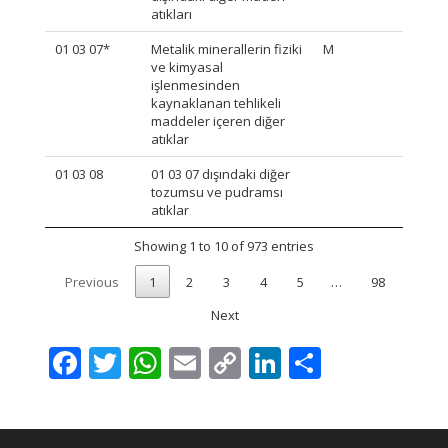
atıkları
01 03 07*
Metalik minerallerin fiziki
M
ve kimyasal
işlenmesinden
kaynaklanan tehlikeli
maddeler içeren diğer
atıklar
01 03 08
01 03 07 dışındaki diğer
tozumsu ve pudramsı
atıklar
Showing 1 to 10 of 973 entries
Previous
1
2
3
4
5
…
98
Next
Facebook
Twitter
WhatsApp
Email
Copy
LinkedIn
Share
Link