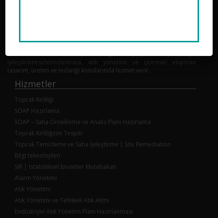
TORA, Toprak Kirliliğinin Kontrolü ve Noktasal Kaynaklı Kirlenmiş
Sahalara Dair Yönetmelik kapsamında Yeterlilik Belgesi sahibi bir
mühendislik firmasıdır. Toprak kirliliğinin tespiti, kirlenmiş toprağın
iyileştirilmesi/temizlenmesi, atık yönetimi ve çevresel ekipman
tasarım, üretim ve tedariği konularında hizmet verir.
Hizmetler
Toprak Kirliliği
SÖAP Hazırlama
SÖAP – Saha Örnekleme ve Analiz Planı Hazırlama
Toprak Kirliliğinin Tespiti
Toprak Temizleme ve Saha İyileştirme | Site Remediation
Bilgi teknolojileri
SIR | İstatistiksel Envanter Mutabakatı
Alarm Yönetimi
Atık Yönetimi
Atık Yönetimi ve Tehlikeli Atık Alımı
Endüstriyel Atık Yönetim Planı Hazırlanması