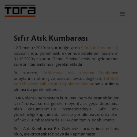
Sıfır Atık Kumbarası
12 Temmuz 2019’da yürürlüğe giren
Sıfır Atık Yönetmeliği
kapsamında, yönetmelik eklerinde listelenen tesislerin
31.12.2020’ye kadar “Temel Seviye” tesis belgelendirme
sürecini tamamlaması gerekmektedir.
Bu süreçte,
Endüstriyel Atık Yönetim Planları
nın
onaylarının alınmış ve tesiste mevcut değil ise,
Tehlikeli
ve Tehlikesiz Atık Geçici Depolama Alanları
nın kurulmuş
olması da gerekmektedir.
TORA olarak hem sistem kurulumu hem de taşınabilir (bir
izin / ruhsat süreci gerektirmeyen) atık geçici depolama
alan çözümlerimizle hizmetinizdeyiz. Sıfır atık
yönetmeliği kapsamında tesiste yer alması zorunlu olan
Sıfır Atık Kumbarası’nı da TORA’dan temin edebilirsiniz.
Sıfır Atık Kumbarası Pre-Galvaniz sacdan imal edilmiş
olup, elektrostatik toz boya ile kapmanmıştır.