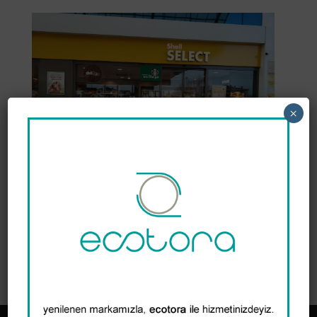
×
Facebook
Twitter
WhatsApp
Email
Copy
LinkedIn
Share
Link