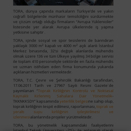
TORA, dünya çapında markaların Türkiye’de ve yakın
coğrafi bölgelerde münhasır temsilciliğini sürdürmekte
ve çözüm ortağı olduğu firmaların “Avrupa Yükleniciler”
listesinde yer alarak Avrupa ülkelerinde iş yapma
yetkisine sahiptir .
TORA, içinde sosyal ve spor tesislerini de barındıran
2
2
yaklaşık 3000 m
kapalı ve 4000 m
açık alanlı İstanbul
Merkez binasında, 32’si değişik alanlarda mühendis
olmak üzere 136 ve tüm Ülkeye yayılmış 34 bölge servisi
ile toplam 410 personeliyle sektörde en fazla mühendis
ve uzman istihdam eden firma konumunda yukarıda
açıklanan hizmetleri vermektedir.
TORA, T.C. Çevre ve Şehircilik Bakanlığı tarafından,
17.06.2011 Tarih ve 27967 Sayılı Resmi Gazete`de
yayımlanan “
Toprak Kirliliğinin Kontrolü ve Noktasal
Kaynaklı Kirlenmiş Sahalara Dair Yönetmelik
-
TKKNKKSDY” kapsamında
yeterlilik belgesi
ne sahip olup,
toprak kirliliğinin tespit edilmesi, raporlanması,
toprak ve
yeraltı suyu kirliliğinin iyileştirilmesi ve
izlenmesi
alanlarında projeler yürütmektedir.
TORA, bu yönetmelik kapsamındaki faaliyetlerini
İstanbul Teknik Üniversitesi –İTÜ– ile anlaşmalı olarak