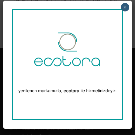
yürütmektedir. İlgili “Yönetmelik” kapsamında belirlenen
×
tüm saha faaliyetlerini uzman bir kadro ile
gerçekleştirmektedir.
Facebook
Twitter
WhatsApp
Email
Copy
LinkedIn
Share
Link
TORA, Toprak Kirliliğinin Kontrolü ve Noktasal Kaynaklı Kirlenmiş
Sahalara Dair Yönetmelik kapsamında Yeterlilik Belgesi sahibi bir
mühendislik firmasıdır. Toprak kirliliğinin tespiti, kirlenmiş toprağın
iyileştirilmesi/temizlenmesi, atık yönetimi ve çevresel ekipman
tasarım, üretim ve tedariği konularında hizmet verir.
Hizmetler
Toprak Kirliliği
SÖAP Hazırlama
SÖAP – Saha Örnekleme ve Analiz Planı Hazırlama