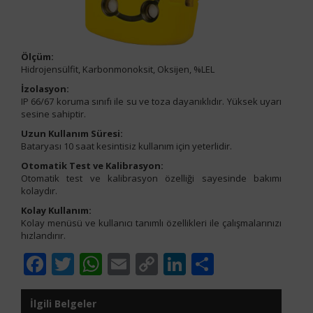
Ölçüm:
Hidrojensülfit, Karbonmonoksit, Oksijen, %LEL
İzolasyon:
IP 66/67 koruma sınıfı ile su ve toza dayanıklıdır. Yüksek uyarı
sesine sahiptir.
Uzun Kullanım Süresi:
Bataryası 10 saat kesintisiz kullanım için yeterlidir.
Otomatik Test ve Kalibrasyon:
Otomatik test ve kalibrasyon özelliği sayesinde bakımı
kolaydır.
Kolay Kullanım:
Kolay menüsü ve kullanıcı tanımlı özellikleri ile çalışmalarınızı
hızlandırır.
Facebook
Twitter
WhatsApp
Email
Copy
LinkedIn
Share
Link
İlgili Belgeler