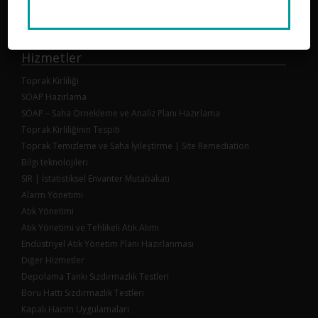
Sahalara Dair Yönetmelik kapsamında Yeterlilik Belgesi sahibi bir
mühendislik firmasıdır. Toprak kirliliğinin tespiti, kirlenmiş toprağın
iyileştirilmesi/temizlenmesi, atık yönetimi ve çevresel ekipman
tasarım, üretim ve tedariği konularında hizmet verir.
Hizmetler
Toprak Kirliliği
SÖAP Hazırlama
SÖAP – Saha Örnekleme ve Analiz Planı Hazırlama
Toprak Kirliliğinin Tespiti
Toprak Temizleme ve Saha İyileştirme | Site Remediation
Bilgi teknolojileri
SIR | İstatistiksel Envanter Mutabakatı
Alarm Yönetimi
Atık Yönetimi
Atık Yönetimi ve Tehlikeli Atık Alımı
Endüstriyel Atık Yönetim Planı Hazırlanması
Diğer Hizmetler
Depolama Tankı Sızdırmazlık Testleri
Boru Hattı Sızdırmazlık Testleri
Kapalı Hacim Uygulamaları