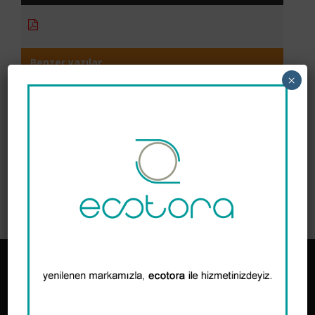
Benzer yazılar
×
Sıfır Atık Kumbarası
Kimyasal Emiciler (Absorbanlar)
Çevresel Kimyasallar
Gözlem Kuyusu Hidrokarbon Sensörleri
Oto Yıkama Su Geri Dönüşüm Sistemleri
TORA, Toprak Kirliliğinin Kontrolü ve Noktasal Kaynaklı Kirlenmiş