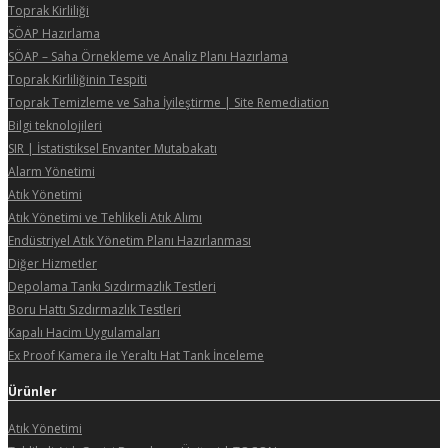
Toprak Kirliliği
SÖAP Hazırlama
SÖAP – Saha Örnekleme ve Analiz Planı Hazırlama
Toprak Kirliliğinin Tespiti
Toprak Temizleme ve Saha İyileştirme | Site Remediation
Bilgi teknolojileri
SIR | İstatistiksel Envanter Mutabakatı
Alarm Yönetimi
Atık Yönetimi
Atık Yönetimi ve Tehlikeli Atık Alımı
Endüstriyel Atık Yönetim Planı Hazırlanması
Diğer Hizmetler
Depolama Tankı Sızdırmazlık Testleri
Boru Hattı Sızdırmazlık Testleri
Kapalı Hacim Uygulamaları
Ex Proof Kamera ile Yeraltı Hat Tank İnceleme
Ürünler
Atık Yönetimi