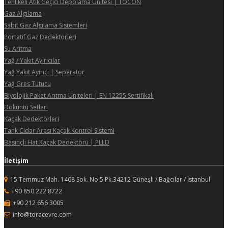
Tehlikeli Atık Geçici Depolama Ünitesi | TOCON
Gaz Algılama
Sabit Gaz Algılama Sistemleri
Portatif Gaz Dedektörleri
Su Arıtma
Yağ / Yakıt Ayırıcılar
Yağ Yakıt Ayırıcı | Seperatör
Yağ Gres Tutucu
Biyolojik Paket Arıtma Üniteleri | EN 12255 Sertifikalı
Döküntü Setleri
Kaçak Dedektörleri
Tank Cidar Arası Kaçak Kontrol Sistemi
Basınçlı Hat Kaçak Dedektörü | PLLD
İletişim
15 Temmuz Mah. 1468 Sok. No:5 Pk.34212 Güneşli / Bağcılar / İstanbul
+90 850 222 8722
+90 212 656 3005
info@toracevre.com