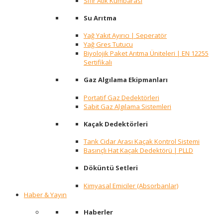
Sıfır Atık Kumbarası
Su Arıtma
Yağ Yakıt Ayırıcı | Seperatör
Yağ Gres Tutucu
Biyolojik Paket Arıtma Üniteleri | EN 12255
Sertifikalı
Gaz Algılama Ekipmanları
Portatif Gaz Dedektörleri
Sabit Gaz Algılama Sistemleri
Kaçak Dedektörleri
Tank Cidar Arası Kaçak Kontrol Sistemi
Basınçlı Hat Kaçak Dedektörü | PLLD
Döküntü Setleri
Kimyasal Emiciler (Absorbanlar)
Haber & Yayın
Haberler