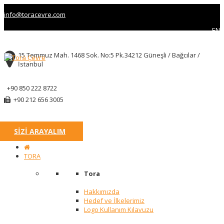
info@toracevre.com
EN
15 Temmuz Mah. 1468 Sok. No:5 Pk.34212 Güneşli / Bağcılar /
İstanbul
+90 850 222 8722
+90 212 656 3005
SİZİ ARAYALIM
TORA
Tora
Hakkımızda
Hedef ve İlkelerimiz
Logo Kullanım Kılavuzu