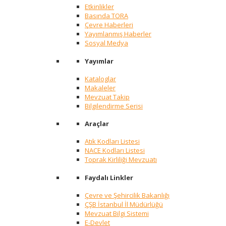
Etkinlikler
Basında TORA
Çevre Haberleri
Yayımlanmış Haberler
Sosyal Medya
Yayımlar
Kataloglar
Makaleler
Mevzuat Takip
Bilgilendirme Serisi
Araçlar
Atık Kodları Listesi
NACE Kodları Listesi
Toprak Kirliliği Mevzuatı
Faydalı Linkler
Çevre ve Şehircilik Bakanlığı
ÇŞB İstanbul İl Müdürlüğü
Mevzuat Bilgi Sistemi
E-Devlet