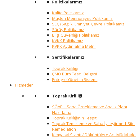
Politikalarımız
Kalite Politikamız
Müşteri Memnuniyeti Politikamız
SEÇ (Sağlık, Emniyet, Çevre) Politikamız
Sürüş Politikamız
Bilgi Güvenliği Politikamız
KVKK Politikamız
KVKK Aydınlatma Metni
Sertifikalarımız
Toprak Kirliliği
ÇMO Büro Tescil Belgesi
Entegre Yönetim Sistemi
Hizmetler
Toprak Kirliliği
SÖAP – Saha Örnekleme ve Analiz Planı
Hazırlama
Toprak Kirliliğinin Tespiti
Toprak Temizleme ve Saha İyileştirme | Site
Remediation
Kimyasal Sızıntı / Döküntülere Acil Müdahale