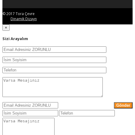
© 2017 Tora Çevre
Dinamik Dizayn
×
Sizi Arayalım