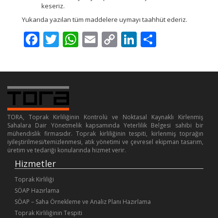
keseriz.
Yukarıda yazılan tüm maddelere uymayı taahhüt ederiz.
Facebook
Twitter
WhatsApp
Email
Copy
LinkedIn
Share
Link
TORA, Toprak Kirliliğinin Kontrolü ve Noktasal Kaynaklı Kirlenmiş
Sahalara Dair Yönetmelik kapsamında Yeterlilik Belgesi sahibi bir
mühendislik firmasıdır. Toprak kirliliğinin tespiti, kirlenmiş toprağın
iyileştirilmesi/temizlenmesi, atık yönetimi ve çevresel ekipman tasarım,
üretim ve tedariği konularında hizmet verir.
Hizmetler
Toprak Kirliliği
SÖAP Hazırlama
SÖAP – Saha Örnekleme ve Analiz Planı Hazırlama
Toprak Kirliliğinin Tespiti