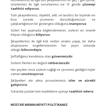
Hizmetlerimiz ile ilgili tüm şikâyetlerinizi en geç 7 gün içinde,
ürünlerimiz ile ilgili sorunlarınızı ise 15 günde
çözmeyi
taahhüt ediyoruz
.
Tüm şikayetlerinizi, objektif, adil, ve tarafsız bir biçimde en
kısa sürede çözmenin dürüstlüğümüzün ve
çalışkanlığımızın bir göstergesi olduğuna
inanıyoruz
.
Sizleri her aşamada bilgilendirmenin, sizlerin en önemli
ihtiyacı olduğunu
biliyoruz
.
Şikayetleriniz ile ilgili kök neden analizi yapıp, bir daha
oluşmasının engellenmesinin her şeyin üstünde
olduğu
bilincindeyiz
.
Şeffaflığımız kendimize olan
güvenimizdir
.
Sizlerin fikirleri en değerli
rehberimizdir
.
Her şeyden önce sizlerin sağlığı ve çevremiz geldiğini hiçbir
zaman
unutmuyoruz
.
Şikâyetleri ele alma proseslerimizi
izler ve sürekli
geliştiririz
.
Yukarıda yazılan tüm maddelere uymayı
taahhüt ederiz
.
MÜŞTERİ MEMNUNİYETİ POLİTİKAMIZ