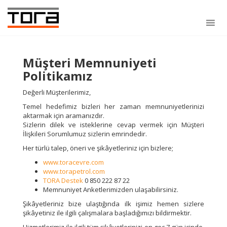
Müşteri Memnuniyeti
Politikamız
Değerli Müşterilerimiz,
Temel hedefimiz bizleri her zaman memnuniyetlerinizi
aktarmak için aramanızdır.
Sizlerin dilek ve isteklerine cevap vermek için Müşteri
İlişkileri Sorumlumuz sizlerin emrindedir.
Her türlü talep, öneri ve şikâyetleriniz için bizlere;
www.toracevre.com
www.torapetrol.com
TORA Destek
0 850 222 87 22
Memnuniyet Anketlerimizden ulaşabilirsiniz.
Şikâyetleriniz bize ulaştığında ilk işimiz hemen sizlere
şikâyetiniz ile ilgili çalışmalara başladığımızı bildirmektir.