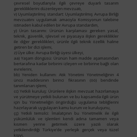
çevresel boyutlarıyla ilgili çevreye duyarlı tasarım
gerekliliklerini düzenleyen mevzuatı,
v) Uyumlaştırılmış standart: Uyumlaştırılmış Avrupa Birliği
mevzuatını uygulamak amacıyla Komisyonun talebine
istinaden kabul edilen bir Avrupa standardım,
y) Ürün tasarımı: Ürünün karşılaması gereken yasal,
teknik, güvenlik, işlevsel ve piyasaya ilişkin gereklilikler
ile diğer gereklilikleri, ürünle ilgili teknik özellik haline
getiren bir dizi işlemi,
z) Üye ülke: Avrupa Birliği üyesi ülkeyi,
aa) Yaşam döngüsü: Ürünün ham madde aşamasından
bertarafına kadar birbirini izleyen ve birbirine bağlı olan
evrelerini,
bb) Yeniden kullanım: Atık Yönetimi Yönetmeliğinin 4
üncü maddesinin birinci fıkrasının (öö) bendinde
tanımlanan işlemi,
cc) Yetkili kuruluş: Ürünlere ilişkin mevzuat hazırlamaya
ve yürütmeye yetkili bulunan ve bu kapsamda ilgili ürün
için bu Yönetmeliğin öngördüğü uygulama tebliğlerini
hazırlayarak uygulayan kamu kurum ve kuruluşunu,
çç) Yetkili temsilci: İmalatçının bu Yönetmelik ile ilgili
yükümlülük ve işlemleri kendi adına tamamen veya
kısmen yerine getirmek üzere yazılı olarak
yetkilendirdiği Türkiye’de yerleşik gerçek veya tüzel
kişiyi,