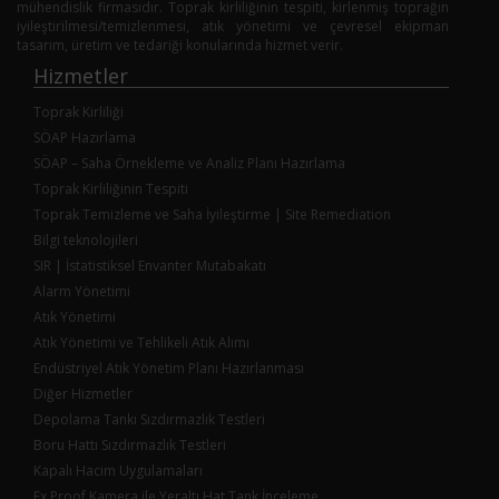
mühendislik firmasıdır. Toprak kirliliğinin tespiti, kirlenmiş toprağın
iyileştirilmesi/temizlenmesi, atık yönetimi ve çevresel ekipman
tasarım, üretim ve tedariği konularında hizmet verir.
Hizmetler
Toprak Kirliliği
SÖAP Hazırlama
SÖAP – Saha Örnekleme ve Analiz Planı Hazırlama
Toprak Kirliliğinin Tespiti
Toprak Temizleme ve Saha İyileştirme | Site Remediation
Bilgi teknolojileri
SIR | İstatistiksel Envanter Mutabakatı
Alarm Yönetimi
Atık Yönetimi
Atık Yönetimi ve Tehlikeli Atık Alımı
Endüstriyel Atık Yönetim Planı Hazırlanması
Diğer Hizmetler
Depolama Tankı Sızdırmazlık Testleri
Boru Hattı Sızdırmazlık Testleri
Kapalı Hacim Uygulamaları
Ex Proof Kamera ile Yeraltı Hat Tank İnceleme