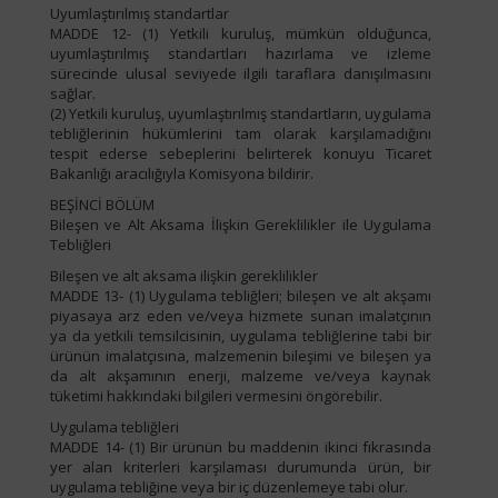
Uyumlaştırılmış standartlar
MADDE 12- (1) Yetkili kuruluş, mümkün olduğunca,
uyumlaştırılmış standartları hazırlama ve izleme
sürecinde ulusal seviyede ilgili taraflara danışılmasını
sağlar.
(2) Yetkili kuruluş, uyumlaştırılmış standartların, uygulama
tebliğlerinin hükümlerini tam olarak karşılamadığını
tespit ederse sebeplerini belirterek konuyu Ticaret
Bakanlığı aracılığıyla Komisyona bildirir.
BEŞİNCİ BÖLÜM
Bileşen ve Alt Aksama İlişkin Gereklilikler ile Uygulama
Tebliğleri
Bileşen ve alt aksama ilişkin gereklilikler
MADDE 13- (1) Uygulama tebliğleri; bileşen ve alt akşamı
piyasaya arz eden ve/veya hizmete sunan imalatçının
ya da yetkili temsilcisinin, uygulama tebliğlerine tabi bir
ürünün imalatçısına, malzemenin bileşimi ve bileşen ya
da alt akşamının enerji, malzeme ve/veya kaynak
tüketimi hakkındaki bilgileri vermesini öngörebilir.
Uygulama tebliğleri
MADDE 14- (1) Bir ürünün bu maddenin ikinci fıkrasında
yer alan kriterleri karşılaması durumunda ürün, bir
uygulama tebliğine veya bir iç düzenlemeye tabi olur.