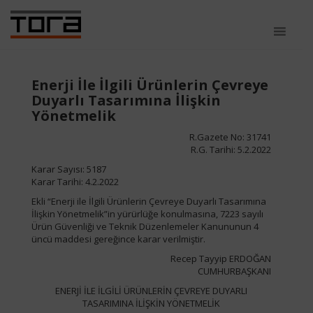
Enerji İle İlgili Ürünlerin Çevreye
Duyarlı Tasarımına İlişkin
Yönetmelik
R.Gazete No: 31741
R.G. Tarihi: 5.2.2022
Karar Sayısı: 5187
Karar Tarihi: 4.2.2022
Ekli “Enerji ile İlgili Ürünlerin Çevreye Duyarlı Tasarımına
İlişkin Yönetmelik”in yürürlüğe konulmasına, 7223 sayılı
Ürün Güvenliği ve Teknik Düzenlemeler Kanununun 4
üncü maddesi gereğince karar verilmiştir.
Recep Tayyip ERDOĞAN
CUMHURBAŞKANI
ENERJİ İLE İLGİLİ ÜRÜNLERİN ÇEVREYE DUYARLI
TASARIMINA İLİŞKİN YÖNETMELİK