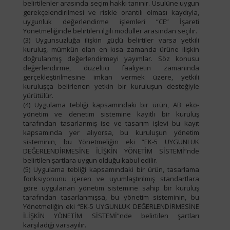
belirtilenler arasında seçim hakkı tanınır. Usulüne uygun
gerekçelendirilmesi ve riskle orantılı olması kaydıyla,
uygunluk değerlendirme işlemleri “CE” İşareti
Yönetmeliğinde belirtilen ilgili modüller arasından seçilir.
(3) Uygunsuzluğa ilişkin güçlü belirtiler varsa yetkili
kuruluş, mümkün olan en kısa zamanda ürüne ilişkin
doğrulanmış değerlendirmeyi yayımlar. Söz konusu
değerlendirme, düzeltici faaliyetin zamanında
gerçekleştirilmesine imkan vermek üzere, yetkili
kuruluşça belirlenen yetkin bir kuruluşun desteğiyle
yürütülür.
(4) Uygulama tebliği kapsamındaki bir ürün, AB eko-
yönetim ve denetim sistemine kayıtlı bir kuruluş
tarafından tasarlanmış ise ve tasarım işlevi bu kayıt
kapsamında yer alıyorsa, bu kuruluşun yönetim
sisteminin, bu Yönetmeliğin eki “EK-5 UYGUNLUK
DEĞERLENDİRMESİNE İLİŞKİN YÖNETİM SİSTEMİ”nde
belirtilen şartlara uygun olduğu kabul edilir.
(5) Uygulama tebliği kapsamındaki bir ürün, tasarlama
fonksiyonunu içeren ve uyumlaştırılmış standartlara
göre uygulanan yönetim sistemine sahip bir kuruluş
tarafından tasarlanmışsa, bu yönetim sisteminin, bu
Yönetmeliğin eki “EK-5 UYGUNLUK DEĞERLENDİRMESİNE
İLİŞKİN YÖNETİM SİSTEMİ”nde belirtilen şartları
karşıladığı varsayılır.