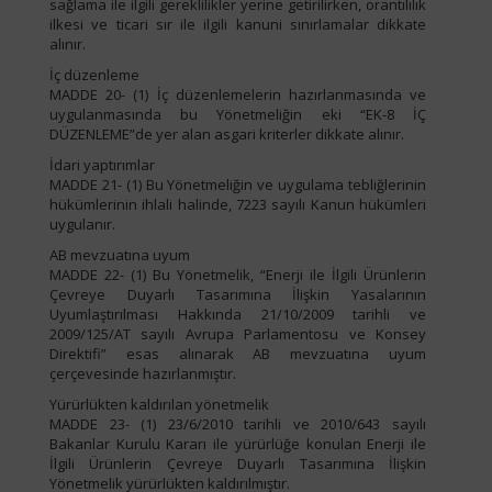
sağlama ile ilgili gereklilikler yerine getirilirken, orantılılık
ilkesi ve ticari sır ile ilgili kanuni sınırlamalar dikkate
alınır.
İç düzenleme
MADDE 20- (1) İç düzenlemelerin hazırlanmasında ve
uygulanmasında bu Yönetmeliğin eki “EK-8 İÇ
DÜZENLEME”de yer alan asgari kriterler dikkate alınır.
İdari yaptırımlar
MADDE 21- (1) Bu Yönetmeliğin ve uygulama tebliğlerinin
hükümlerinin ihlali halinde, 7223 sayılı Kanun hükümleri
uygulanır.
AB mevzuatına uyum
MADDE 22- (1) Bu Yönetmelik, “Enerji ile İlgili Ürünlerin
Çevreye Duyarlı Tasarımına İlişkin Yasalarının
Uyumlaştırılması Hakkında 21/10/2009 tarihli ve
2009/125/AT sayılı Avrupa Parlamentosu ve Konsey
Direktifi” esas alınarak AB mevzuatına uyum
çerçevesinde hazırlanmıştır.
Yürürlükten kaldırılan yönetmelik
MADDE 23- (1) 23/6/2010 tarihli ve 2010/643 sayılı
Bakanlar Kurulu Kararı ile yürürlüğe konulan Enerji ile
İlgili Ürünlerin Çevreye Duyarlı Tasarımına İlişkin
Yönetmelik yürürlükten kaldırılmıştır.