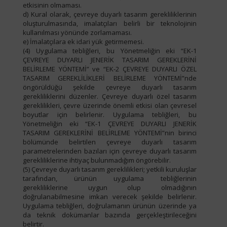
etkisinin olmaması.
d) Kural olarak, çevreye duyarlı tasarım gerekliliklerinin
oluşturulmasında, imalatçıları belirli bir teknolojinin
kullanılması yönünde zorlamaması.
e) İmalatçılara ek idari yük getirmemesi.
(4) Uygulama tebliğleri, bu Yönetmeliğin eki “EK-1
ÇEVREYE DUYARLI JENERİK TASARIM GEREKLERİNİ
BELİRLEME YÖNTEMİ” ve “EK-2 ÇEVREYE DUYARLI ÖZEL
TASARIM GEREKLİLİKLERİ BELİRLEME YÖNTEMİ”nde
öngörüldüğü şekilde çevreye duyarlı tasarım
gerekliliklerini düzenler. Çevreye duyarlı özel tasarım
gereklilikleri, çevre üzerinde önemli etkisi olan çevresel
boyutlar için belirlenir. Uygulama tebliğleri, bu
Yönetmeliğin eki “EK-1 ÇEVREYE DUYARLI JENERİK
TASARIM GEREKLERİNİ BELİRLEME YÖNTEMİ”nin birinci
bölümünde belirtilen çevreye duyarlı tasarım
parametrelerinden bazıları için çevreye duyarlı tasarım
gerekliliklerine ihtiyaç bulunmadığım öngörebilir.
(5) Çevreye duyarlı tasarım gereklilikleri; yetkili kuruluşlar
tarafından, ürünün uygulama tebliğlerinin
gerekliliklerine uygun olup olmadığının
doğrulanabilmesine imkan verecek şekilde belirlenir.
Uygulama tebliğleri, doğrulamanın ürünün üzerinde ya
da teknik dokümanlar bazında gerçekleştirileceğini
belirtir.