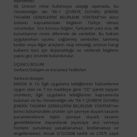
iliştirilemez.
(6) Ürünün nihai kullanıcıya ulaştığı aşamada, bu
Yönetmeliğin eki “EK-1 ÇEVREYE DUYARLI JENERİK
TASARIM GEREKLERİNİ BELİRLEME YÖNTEMİ”nin ikinci
bölümü kapsamındaki bilgilerin Türkçe olması
zorunludur. Söz konusu bilgiler, Türkçenin yanı sıra, AB
kurumlarının resmi dillerinde de verilebilir. Bu hüküm
uygulanırken uyumu sağlanmış semboller, tanınmış
kodlar veya diğer araçların olup olmadığı, ürünün hangi
kullanıcı türü için düşünüldüğü ve verilecek bilgilerin
yapısı göz önünde bulundurulur.
ÜÇÜNCÜ BÖLÜM
Serbest Dolaşım ve Korunma Tedbirleri
Serbest dolaşım
MADDE 8- (1) İlgili uygulama tebliğlerinin hükümlerine
uygun olan ve 7 nci maddeye göre “CE” işareti taşıyan
ürünlerin, ilgili uygulama tebliğlerinin kapsamında
bulunan ve bu Yönetmeliğin eki “EK-1 ÇEVREYE DUYARLI
JENERİK TASARIM GEREKLERİNİ BELİRLEME YÖNTEMİ”nin
birinci bölümündeki ürünler için çevreye duyarlı tasarım
parametrelerine ilişkin çevreye duyarlı tasarım
gerekliliklerine dayanılarak piyasaya arzı ve/veya
hizmete sunulması yasaklanamaz, kısıtlanamaz ve
engellenemez. Ancak 5/12/2008 tarihli ve 27075 sayılı