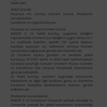
ifade eder.
İKİNCİ BÖLÜM
Piyasaya Arz ve/veya Hizmete Sunma, İthalatçının
Sorumlulukları,
İşaretleme ve Uygunluk Beyanı
Piyasaya arz ve/veya hizmete sunma
MADDE 5- (1) Yetkili kuruluş, uygulama tebliğleri
kapsamındaki ürünlerin, bu tebliğlere uygun olması ve 7
nci maddede belirtilen şekilde “CE” işareti taşıması
kaydıyla, piyasaya arz edilmesini ve/veya hizmete
sunulmasını sağlayacak gerekli tüm önlemleri alır.
(2) Ürünlerin piyasa gözetimi ve denetimi yetkili
kuruluşça, 9/7/2021 tarihli ve 4269 sayılı Cumhurbaşkanı
Kararıyla yürürlüğe konulan Ürünlerin Piyasa Gözetimi
ve Denetimine Dair Çerçeve Yönetmelik hükümlerine
göre gerçekleştirilir.
(3) Yetkili kuruluş, ürünlerin uygunluğu konusunda
tüketicilerin ve diğer ilgili tarafların görüş ve önerilerim
kendisine kolaylıkla iletebilmelerini teminen gerekli
tedbirleri alır.
İthalatçının sorumlulukları
MADDE 6- (1) İmalatçının Türkiye’de yerleşik olmadığı ve
Türkiye’de yerleşik bir yetkili temsilcisinin bulunmadığı