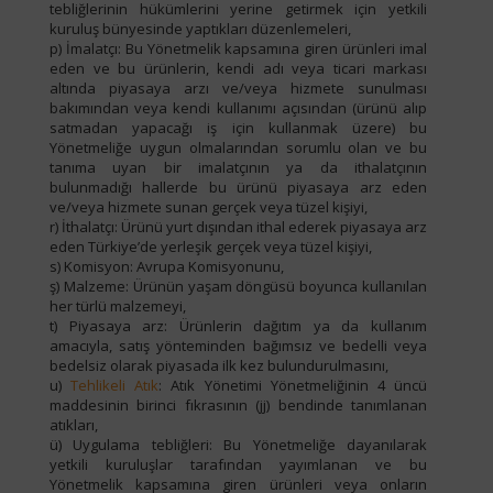
tebliğlerinin hükümlerini yerine getirmek için yetkili
kuruluş bünyesinde yaptıkları düzenlemeleri,
p) İmalatçı: Bu Yönetmelik kapsamına giren ürünleri imal
eden ve bu ürünlerin, kendi adı veya ticari markası
altında piyasaya arzı ve/veya hizmete sunulması
bakımından veya kendi kullanımı açısından (ürünü alıp
satmadan yapacağı iş için kullanmak üzere) bu
Yönetmeliğe uygun olmalarından sorumlu olan ve bu
tanıma uyan bir imalatçının ya da ithalatçının
bulunmadığı hallerde bu ürünü piyasaya arz eden
ve/veya hizmete sunan gerçek veya tüzel kişiyi,
r) İthalatçı: Ürünü yurt dışından ithal ederek piyasaya arz
eden Türkiye’de yerleşik gerçek veya tüzel kişiyi,
s) Komisyon: Avrupa Komisyonunu,
ş) Malzeme: Ürünün yaşam döngüsü boyunca kullanılan
her türlü malzemeyi,
t) Piyasaya arz: Ürünlerin dağıtım ya da kullanım
amacıyla, satış yönteminden bağımsız ve bedelli veya
bedelsiz olarak piyasada ilk kez bulundurulmasını,
u)
Tehlikeli Atık
: Atık Yönetimi Yönetmeliğinin 4 üncü
maddesinin birinci fıkrasının (jj) bendinde tanımlanan
atıkları,
ü) Uygulama tebliğleri: Bu Yönetmeliğe dayanılarak
yetkili kuruluşlar tarafından yayımlanan ve bu
Yönetmelik kapsamına giren ürünleri veya onların