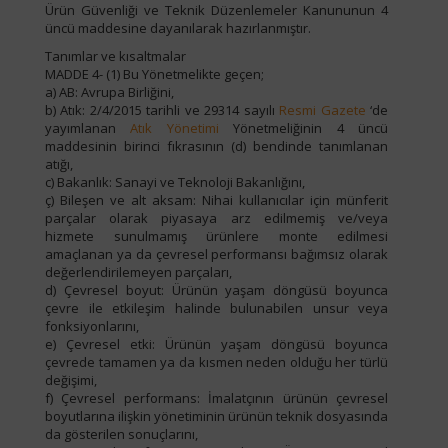
Ürün Güvenliği ve Teknik Düzenlemeler Kanununun 4
üncü maddesine dayanılarak hazırlanmıştır.
Tanımlar ve kısaltmalar
MADDE 4- (1) Bu Yönetmelikte geçen;
a) AB: Avrupa Birliğini,
b) Atık: 2/4/2015 tarihli ve 29314 sayılı
Resmi Gazete
‘de
yayımlanan
Atık Yönetimi
Yönetmeliğinin 4 üncü
maddesinin birinci fıkrasının (d) bendinde tanımlanan
atığı,
c) Bakanlık: Sanayi ve Teknoloji Bakanlığını,
ç) Bileşen ve alt aksam: Nihai kullanıcılar için münferit
parçalar olarak piyasaya arz edilmemiş ve/veya
hizmete sunulmamış ürünlere monte edilmesi
amaçlanan ya da çevresel performansı bağımsız olarak
değerlendirilemeyen parçaları,
d) Çevresel boyut: Ürünün yaşam döngüsü boyunca
çevre ile etkileşim halinde bulunabilen unsur veya
fonksiyonlarını,
e) Çevresel etki: Ürünün yaşam döngüsü boyunca
çevrede tamamen ya da kısmen neden olduğu her türlü
değişimi,
f) Çevresel performans: İmalatçının ürünün çevresel
boyutlarına ilişkin yönetiminin ürünün teknik dosyasında
da gösterilen sonuçlarını,