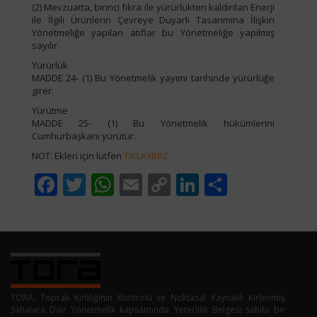
(2) Mevzuatta, birinci fıkra ile yürürlükten kaldırılan Enerji
ile İlgili Ürünlerin Çevreye Duyarlı Tasarımına İlişkin
Yönetmeliğe yapılan atıflar bu Yönetmeliğe yapılmış
sayılır.
Yürürlük
MADDE 24- (1) Bu Yönetmelik yayımı tarihinde yürürlüğe
girer.
Yürütme
MADDE 25- (1) Bu Yönetmelik hükümlerini
Cumhurbaşkanı yürütür.
NOT: Ekleri için lütfen
TIKLAYINIZ.
Facebook
Twitter
WhatsApp
Email
Copy
LinkedIn
Share
Link
TORA, Toprak Kirliliğinin Kontrolü ve Noktasal Kaynaklı Kirlenmiş
Sahalara Dair Yönetmelik kapsamında Yeterlilik Belgesi sahibi bir