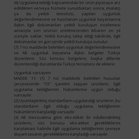
(6) Uygulama tebliği kapsamındaki bir ürün piyasaya arz
edildikten ve/veya hizmete sunulduktan sonra, imalatçı
ya da yetkili temsilcisi, yapılan uygunluk
değerlendirmesine ve hazırlanan uygunluk beyanlarına
ilişkin ilgili dokümanları yetkili kuruluşun incelemesi
amacıyla son ürünün üretilmesinden itibaren on yıl
süreyle saklar. Yetkili kuruluş talep ettiği takdirde, ilgili
dokümanlar on gün içinde yetkili kuruluşa sunulur.
(7) 7 nci maddede belirtilen uygunluk değerlendirmesine
ve AB uygunluk beyanına ilişkin belgeler Türkçe
düzenlenir. Söz konusu belgelere, başka dillerde
düzenlendiği durumlarda Türkçe tercümesi de eklenir.
Uygunluk varsayımı
MADDE 11- (1) 7 nci maddede belirtilen hususlar
çerçevesinde “CE” işaretini taşıyan ürünlerin, ilgili
uygulama tebliğlerinin hükümlerine uygun olduğu
varsayılır.
(2) Uyumlaştırılmış standartların uygulandığı ürünlerin, bu
standartların ilgili olduğu uygulama tebliğlerinin
hükümlerini karşıladığı varsayılır.
(3) AB mevzuatına göre eko-etiket ile ödüllendirilmiş
ürünlerin, söz konusu eko-etiket gerekliliklerini
karşılaması halinde ilgili uygulama tebliğlerinin çevreye
duyarlı tasarım gerekliliklerini karşıladığı varsayılır.