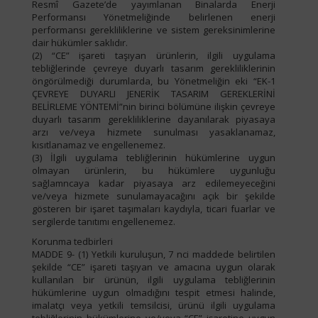
Resmî Gazete’de yayımlanan Binalarda Enerji
Performansı Yönetmeliğinde belirlenen enerji
performansı gerekliliklerine ve sistem gereksinimlerine
dair hükümler saklıdır.
(2) “CE” işareti taşıyan ürünlerin, ilgili uygulama
tebliğlerinde çevreye duyarlı tasarım gerekliliklerinin
öngörülmediği durumlarda, bu Yönetmeliğin eki “EK-1
ÇEVREYE DUYARLI JENERİK TASARIM GEREKLERİNİ
BELİRLEME YÖNTEMİ”nin birinci bölümüne ilişkin çevreye
duyarlı tasarım gerekliliklerine dayanılarak piyasaya
arzı ve/veya hizmete sunulması yasaklanamaz,
kısıtlanamaz ve engellenemez.
(3) İlgili uygulama tebliğlerinin hükümlerine uygun
olmayan ürünlerin, bu hükümlere uygunluğu
sağlamncaya kadar piyasaya arz edilemeyeceğini
ve/veya hizmete sunulamayacağını açık bir şekilde
gösteren bir işaret taşımaları kaydıyla, ticari fuarlar ve
sergilerde tanıtımı engellenemez.
Korunma tedbirleri
MADDE 9- (1) Yetkili kuruluşun, 7 nci maddede belirtilen
şekilde “CE” işareti taşıyan ve amacına uygun olarak
kullanılan bir ürünün, ilgili uygulama tebliğlerinin
hükümlerine uygun olmadığını tespit etmesi halinde,
imalatçı veya yetkili temsilcisi, ürünü ilgili uygulama