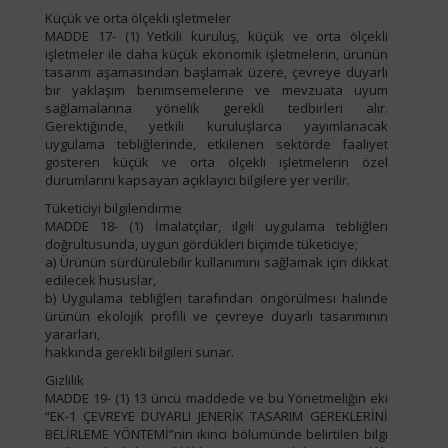
Küçük ve orta ölçekli işletmeler
MADDE 17- (1) Yetkili kuruluş, küçük ve orta ölçekli
işletmeler ile daha küçük ekonomik işletmelerin, ürünün
tasarım aşamasından başlamak üzere, çevreye duyarlı
bir yaklaşım benimsemelerine ve mevzuata uyum
sağlamalarına yönelik gerekli tedbirleri alır.
Gerektiğinde, yetkili kuruluşlarca yayımlanacak
uygulama tebliğlerinde, etkilenen sektörde faaliyet
gösteren küçük ve orta ölçekli işletmelerin özel
durumlarını kapsayan açıklayıcı bilgilere yer verilir.
Tüketiciyi bilgilendirme
MADDE 18- (1) İmalatçılar, ilgili uygulama tebliğleri
doğrultusunda, uygun gördükleri biçimde tüketiciye;
a) Ürünün sürdürülebilir kullanımını sağlamak için dikkat
edilecek hususlar,
b) Uygulama tebliğleri tarafından öngörülmesi halinde
ürünün ekolojik profili ve çevreye duyarlı tasarımının
yararları,
hakkında gerekli bilgileri sunar.
Gizlilik
MADDE 19- (1) 13 üncü maddede ve bu Yönetmeliğin eki
“EK-1 ÇEVREYE DUYARLI JENERİK TASARIM GEREKLERİNİ
BELİRLEME YÖNTEMİ”nin ikinci bölümünde belirtilen bilgi