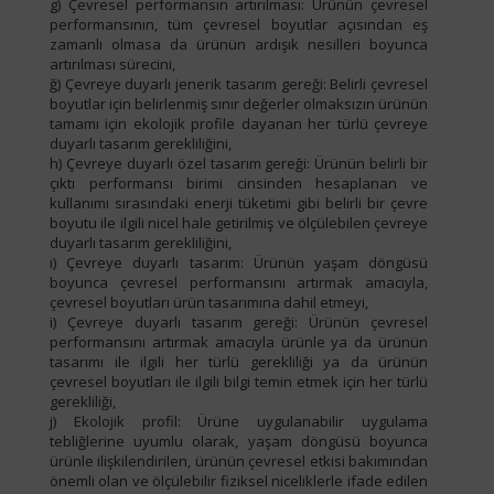
g) Çevresel performansın artırılması: Ürünün çevresel
performansının, tüm çevresel boyutlar açısından eş
zamanlı olmasa da ürünün ardışık nesilleri boyunca
artırılması sürecini,
ğ) Çevreye duyarlı jenerik tasarım gereği: Belirli çevresel
boyutlar için belirlenmiş sınır değerler olmaksızın ürünün
tamamı için ekolojik profile dayanan her türlü çevreye
duyarlı tasarım gerekliliğini,
h) Çevreye duyarlı özel tasarım gereği: Ürünün belirli bir
çıktı performansı birimi cinsinden hesaplanan ve
kullanımı sırasındaki enerji tüketimi gibi belirli bir çevre
boyutu ile ilgili nicel hale getirilmiş ve ölçülebilen çevreye
duyarlı tasarım gerekliliğini,
ı) Çevreye duyarlı tasarım: Ürünün yaşam döngüsü
boyunca çevresel performansını artırmak amacıyla,
çevresel boyutları ürün tasarımına dahil etmeyi,
i) Çevreye duyarlı tasarım gereği: Ürünün çevresel
performansını artırmak amacıyla ürünle ya da ürünün
tasarımı ile ilgili her türlü gerekliliği ya da ürünün
çevresel boyutları ile ilgili bilgi temin etmek için her türlü
gerekliliği,
j) Ekolojik profil: Ürüne uygulanabilir uygulama
tebliğlerine uyumlu olarak, yaşam döngüsü boyunca
ürünle ilişkilendirilen, ürünün çevresel etkisi bakımından
önemli olan ve ölçülebilir fiziksel niceliklerle ifade edilen