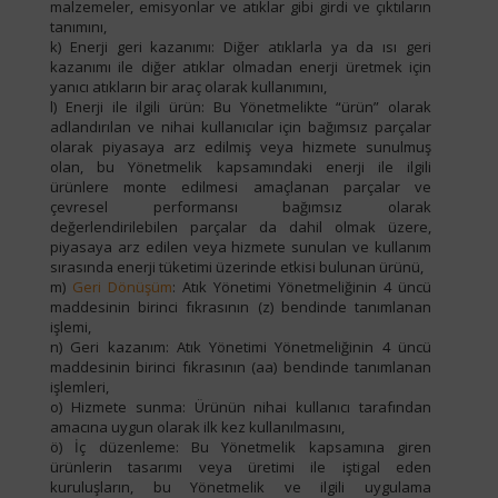
malzemeler, emisyonlar ve atıklar gibi girdi ve çıktıların
tanımını,
k) Enerji geri kazanımı: Diğer atıklarla ya da ısı geri
kazanımı ile diğer atıklar olmadan enerji üretmek için
yanıcı atıkların bir araç olarak kullanımını,
l) Enerji ile ilgili ürün: Bu Yönetmelikte “ürün” olarak
adlandırılan ve nihai kullanıcılar için bağımsız parçalar
olarak piyasaya arz edilmiş veya hizmete sunulmuş
olan, bu Yönetmelik kapsamındaki enerji ile ilgili
ürünlere monte edilmesi amaçlanan parçalar ve
çevresel performansı bağımsız olarak
değerlendirilebilen parçalar da dahil olmak üzere,
piyasaya arz edilen veya hizmete sunulan ve kullanım
sırasında enerji tüketimi üzerinde etkisi bulunan ürünü,
m)
Geri Dönüşüm
: Atık Yönetimi Yönetmeliğinin 4 üncü
maddesinin birinci fıkrasının (z) bendinde tanımlanan
işlemi,
n) Geri kazanım: Atık Yönetimi Yönetmeliğinin 4 üncü
maddesinin birinci fıkrasının (aa) bendinde tanımlanan
işlemleri,
o) Hizmete sunma: Ürünün nihai kullanıcı tarafından
amacına uygun olarak ilk kez kullanılmasını,
ö) İç düzenleme: Bu Yönetmelik kapsamına giren
ürünlerin tasarımı veya üretimi ile iştigal eden
kuruluşların, bu Yönetmelik ve ilgili uygulama