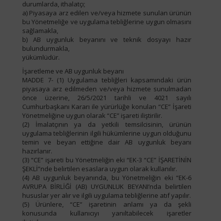
durumlarda, ithalatçı;
a) Piyasaya arz edilen ve/veya hizmete sunulan ürünün
bu Yönetmeliğe ve uygulama tebliğlerine uygun olmasını
sağlamakla,
b) AB uygunluk beyanını ve teknik dosyayı hazır
bulundurmakla,
yükümlüdür.
İşaretleme ve AB uygunluk beyanı
MADDE 7- (1) Uygulama tebliğleri kapsamındaki ürün
piyasaya arz edilmeden ve/veya hizmete sunulmadan
önce üzerine, 26/5/2021 tarihli ve 4021 sayılı
Cumhurbaşkanı Kararı ile yürürlüğe konulan “CE” İşareti
Yönetmeliğine uygun olarak “CE” işareti iliştirilir.
(2) İmalatçının ya da yetkili temsilcisinin, ürünün
uygulama tebliğlerinin ilgili hükümlerine uygun olduğunu
temin ve beyan ettiğine dair AB uygunluk beyanı
hazırlanır.
(3) “CE” işareti bu Yönetmeliğin eki “EK-3 “CE” İŞARETİNİN
ŞEKLİ”nde belirtilen esaslara uygun olarak kullanılır.
(4) AB uygunluk beyanında, bu Yönetmeliğin eki “EK-6
AVRUPA BİRLİĞİ (AB) UYGUNLUK BEYANI’nda belirtilen
hususlar yer alır ve ilgili uygulama tebliğlerine atıf yapılır.
(5) Ürünlere, “CE” işaretinin anlamı ya da şekli
konusunda kullanıcıyı yanıltabilecek işaretler