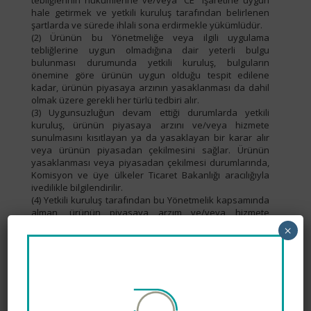
tebliğlerinin hükümlerine ve/veya “CE” işaretine uygun
hale getirmek ve yetkili kuruluş tarafından belirlenen
şartlarda ve sürede ihlali sona erdirmekle yükümlüdür.
(2) Ürünün bu Yönetmeliğe veya ilgili uygulama
tebliğlerine uygun olmadığına dair yeterli bulgu
bulunması durumunda yetkili kuruluş, bulguların
önemine göre ürünün uygun olduğu tespit edilene
kadar, ürünün piyasaya arzının yasaklanması da dahil
olmak üzere gerekli her türlü tedbiri alır.
(3) Uygunsuzluğun devam ettiği durumlarda yetkili
kuruluş, ürünün piyasaya arzını ve/veya hizmete
sunulmasını kısıtlayan ya da yasaklayan bir karar alır
veya ürünün piyasadan çekilmesini sağlar. Ürünün
yasaklanması veya piyasadan çekilmesi durumlarında,
Komisyon ve üye ülkeler Ticaret Bakanlığı aracılığıyla
ivedilikle bilgilendirilir.
(4) Yetkili kuruluş tarafından bu Yönetmelik kapsamında
alman, ürünün piyasaya arzım ve/veya hizmete
sunulmasının kısıtlayan veya yasaklayan her türlü
×
karar, gerekçelerini de içermelidir. Karar,
başvurulabilecek yargı yolları ve zamanaşımı süreleri ile
birlikte ilgili kişilere bildirilir.
(5) Yetkili kuruluş, bu madde kapsamında alman kararları
gerekçeleriyle birlikte ve özellikle uygunsuzluğun;
a) Uygulama tebliğlerinin gerekliliklerinin