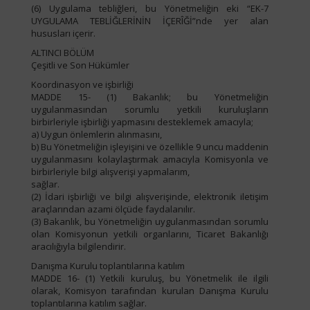
(6) Uygulama tebliğleri, bu Yönetmeliğin eki “EK-7
UYGULAMA TEBLİĞLERİNİN İÇERÎĞİ”nde yer alan
hususları içerir.
ALTINCI BÖLÜM
Çeşitli ve Son Hükümler
Koordinasyon ve işbirliği
MADDE 15- (1) Bakanlık; bu Yönetmeliğin
uygulanmasından sorumlu yetkili kuruluşların
birbirleriyle işbirliği yapmasını desteklemek amacıyla;
a) Uygun önlemlerin alınmasını,
b) Bu Yönetmeliğin işleyişini ve özellikle 9 uncu maddenin
uygulanmasını kolaylaştırmak amacıyla Komisyonla ve
birbirleriyle bilgi alışverişi yapmalarım,
sağlar.
(2) İdari işbirliği ve bilgi alışverişinde, elektronik iletişim
araçlarından azami ölçüde faydalanılır.
(3) Bakanlık, bu Yönetmeliğin uygulanmasından sorumlu
olan Komisyonun yetkili organlarını, Ticaret Bakanlığı
aracılığıyla bilgilendirir.
Danışma Kurulu toplantılarına katılım
MADDE 16- (1) Yetkili kuruluş, bu Yönetmelik ile ilgili
olarak, Komisyon tarafından kurulan Danışma Kurulu
toplantılarına katılım sağlar.