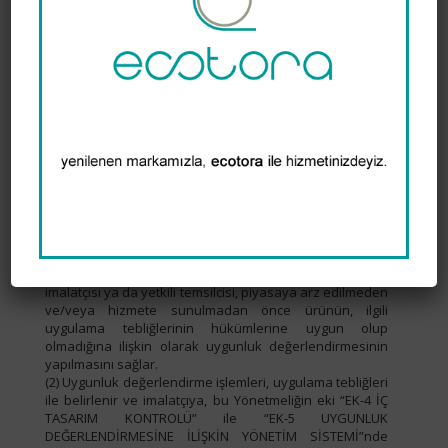
karşılanamaması,
b) Uyumlaştırılmış standartların yanlış uygulanması,
c) Uyumlaştırılmış standartlardaki eksiklikler,
nedeniyle ortaya çıkıp çıkmadığını Ticaret Bakanlığı
aracılığıyla Komisyona ve üye ülkelere derhal bildirir.
(6) Yetkili kuruluş, bu madde kapsamında elde ettiği
bilgilerin gizliliğini sağlamak amacıyla gerekli önlemleri
alır.
(7) Yetkili kuruluşların bu maddeye dayanarak aldığı
kararlar, şeffaf bir şekilde kamuoyu ile paylaşılır.
DÖRDÜNCÜ BÖLÜM
Uygunluk Değerlendirmesi, Uygunluk Varsayımı ve
Uyumlaştırılmış Standartlar
Uygunluk değerlendirmesi
MADDE 10- (1) Uygulama tebliği kapsamındaki bir ürünün
imalatçısı ya da yetkili temsilcisi, piyasaya arz edilmeden
ve/veya hizmete sunulmadan önce ürünün, ilgili
uygulama tebliğlerinin hükümlerine uygun olup
olmadığına ilişkin olarak uygunluk değerlendirmesinin
yapılmasını sağlar.
(2) Uygunluk değerlendirme işlemleri, uygulama tebliğleri
ile belirlenir ve imalatçıya, bu Yönetmeliğin eki “EK-4 İÇ
TASARIM KONTROLÜ” ile “EK-5 UYGUNLUK
DEĞERLENDİRMESİNE İLİŞKİN YÖNETİM SİSTEMİ”nde