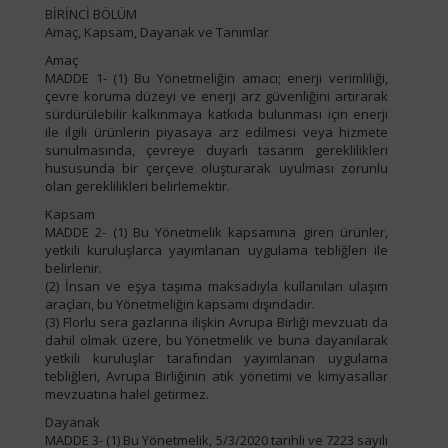
BİRİNCİ BÖLÜM
Amaç, Kapsam, Dayanak ve Tanımlar
Amaç
MADDE 1- (1) Bu Yönetmeliğin amacı; enerji verimliliği,
çevre koruma düzeyi ve enerji arz güvenliğini artırarak
sürdürülebilir kalkınmaya katkıda bulunması için enerji
ile ilgili ürünlerin piyasaya arz edilmesi veya hizmete
sunulmasında, çevreye duyarlı tasarım gereklilikleri
hususunda bir çerçeve oluşturarak uyulması zorunlu
olan gereklilikleri belirlemektir.
Kapsam
MADDE 2- (1) Bu Yönetmelik kapsamına giren ürünler,
yetkili kuruluşlarca yayımlanan uygulama tebliğleri ile
belirlenir.
(2) İnsan ve eşya taşıma maksadıyla kullanılan ulaşım
araçları, bu Yönetmeliğin kapsamı dışındadır.
(3) Florlu sera gazlarına ilişkin Avrupa Birliği mevzuatı da
dahil olmak üzere, bu Yönetmelik ve buna dayanılarak
yetkili kuruluşlar tarafından yayımlanan uygulama
tebliğleri, Avrupa Birliğinin atık yönetimi ve kimyasallar
mevzuatına halel getirmez.
Dayanak
MADDE 3- (1) Bu Yönetmelik, 5/3/2020 tarihli ve 7223 sayılı