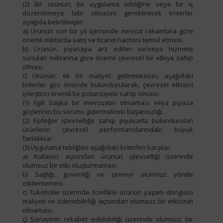
(2) Bir ürünün, bir uygulama tebliğine veya bir iç
düzenlemeye tabi olmasını gerektirecek kriterler
aşağıda belirtilmiştir:
a) Ürünün son bir yıl içerisinde mevcut rakamlara göre
önemli miktarda satış ve ticaret hacmini temsil etmesi.
b) Ürünün, piyasaya arz edilen ve/veya hizmete
sunulan miktarına göre önemli çevresel bir etkiye sahip
olması.
c) Ürünün, ek bir maliyet getirmeksizin, aşağıdaki
kriterler göz önünde bulundurularak, çevresel etkisini
iyileştirici önemli bir potansiyele sahip olması:
(1) İlgili başka bir mevzuatın olmaması veya piyasa
güçlerinin bu sorunu gidermekteki başarısızlığı.
(2) Eşdeğer işlevselliğe sahip piyasada bulundurulan
ürünlerin çevresel performanslarındaki büyük
farklılıklar.
(3) Uygulama tebliğleri aşağıdaki kriterleri karşılar:
a) Kullanıcı açısından ürünün işlevselliği üzerinde
olumsuz bir etki oluşturmaması.
b) Sağlığı, güvenliği ve çevreyi olumsuz yönde
etkilememesi.
c) Tüketiciler üzerinde özellikle ürünün yaşam döngüsü
maliyeti ve ödenebilirliği açısından olumsuz bir etkisinin
olmaması.
ç) Sanayinin rekabet edebilirliği üzerinde olumsuz bir