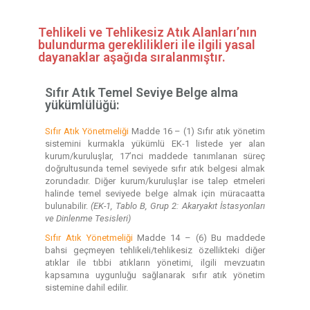
Tehlikeli ve Tehlikesiz Atık Alanları’nın
bulundurma gereklilikleri ile ilgili yasal
dayanaklar aşağıda sıralanmıştır.
Sıfır Atık Temel Seviye Belge alma
yükümlülüğü:
Sıfır Atık Yönetmeliği
Madde 16 – (1) Sıfır atık yönetim
sistemini kurmakla yükümlü EK-1 listede yer alan
kurum/kuruluşlar, 17’nci maddede tanımlanan süreç
doğrultusunda temel seviyede sıfır atık belgesi almak
zorundadır. Diğer kurum/kuruluşlar ise talep etmeleri
halinde temel seviyede belge almak için müracaatta
bulunabilir.
(EK-1, Tablo B, Grup 2: Akaryakıt İstasyonları
ve Dinlenme Tesisleri)
Sıfır Atık Yönetmeliği
Madde 14 – (6) Bu maddede
bahsi geçmeyen tehlikeli/tehlikesiz özellikteki diğer
atıklar ile tıbbi atıkların yönetimi, ilgili mevzuatın
kapsamına uygunluğu sağlanarak sıfır atık yönetim
sistemine dahil edilir.