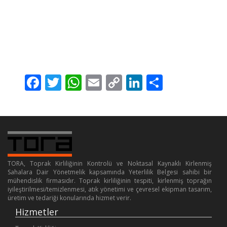
Facebook
Twitter
WhatsApp
Email
Copy
LinkedIn
Share
Link
TORA, Toprak Kirliliğinin Kontrolü ve Noktasal Kaynaklı Kirlenmiş
Sahalara Dair Yönetmelik kapsamında Yeterlilik Belgesi sahibi bir
mühendislik firmasıdır. Toprak kirliliğinin tespiti, kirlenmiş toprağın
iyileştirilmesi/temizlenmesi, atık yönetimi ve çevresel ekipman tasarım,
üretim ve tedariği konularında hizmet verir.
Hizmetler