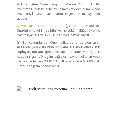
Atık Yönetim Yönetmeliği – Madde 25 – (1) Bu
Yönetmelik hükümlerine aykırı hareket edenler hakkında
2872 sayılı Çevre Kanununda öngörülen müeyyideler
uygulanır.
Çevre Kanunu
Madde 20 – (g) 12 nci maddede
öngörülen bildirim ve bilgi verme yükümlülüğünü yerine
getirmeyenlere
24.123 TL
idarî para cezası verilir.
(r) Bu Kanunda ve yönetmeliklerde öngörülen usûl,
esaslara, yasaklara veya sınırlamalara aykırı olarak atık
toplayan, taşıyan, geçici ve ara depolama yapan, geri
kazanan, geri dönüşüm sağlayan, tekrar kullanan veya
bertaraf edenlere
24.000 TL
, ithal edenlere 60.000 Türk
Lirası idarî para cezası verilir.