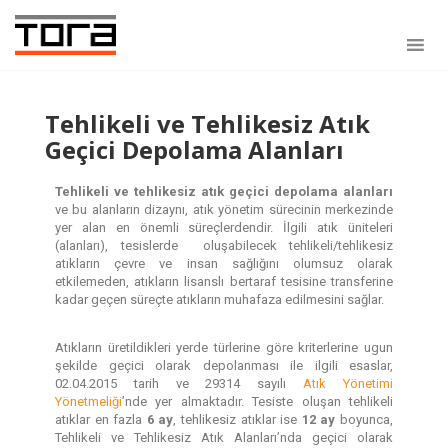
Tehlikeli ve Tehlikesiz Atık
Geçici Depolama Alanları
Tehlikeli ve tehlikesiz atık geçici depolama alanları
ve bu alanların dizaynı, atık yönetim sürecinin merkezinde
yer alan en önemli süreçlerdendir. İlgili atık üniteleri
(alanları), tesislerde oluşabilecek tehlikeli/tehlikesiz
atıkların çevre ve insan sağlığını olumsuz olarak
etkilemeden, atıkların lisanslı bertaraf tesisine transferine
kadar geçen süreçte atıkların muhafaza edilmesini sağlar.
Atıkların üretildikleri yerde türlerine göre kriterlerine ugun
şekilde geçici olarak depolanması ile ilgili esaslar,
02.04.2015 tarih ve 29314 sayılı
Atık Yönetimi
Yönetmeliği
’nde yer almaktadır. Tesiste oluşan tehlikeli
atıklar en fazla
6 ay
, tehlikesiz atıklar ise
12 ay
boyunca,
Tehlikeli ve Tehlikesiz Atık Alanları’nda geçici olarak