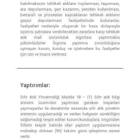
bakılmaksızın tehlikeli atıkların toplanması, taşınması,
ara depolanması, geri kazanımı, yeniden kullanılması,
bertarafı ve prosesten kaynaklanan tehlikeli atıkların
geçici depolanması faaliyetlerinde bulunanlar,
faaliyetleri nedeniyle oluşacak bir kaza dolayısıyla
üçüncü şahıslara verebilecekleri zararlara karşı tehlikeli
atık malî sorumluluk sigortası yaptırmakla
yükümlüdürler. Sigorta yaptırma zorunluluğuna
uymayan kurum, kuruluş ve işletmelere bu faaliyetler
için izin ve lisans verilmez.
Yaptırımlar:
Sıfır Atık Yönetmeliği Madde 18 – (1) Sıfır atık bilgi
sistemi üzerinden yapılması gereken beyanları
yapmayanlar ile denetimler sırasında sıfır atık yönetim
sistemini uygulamadığı ve verilen belgenin sürekliliğini
sağlamadığı tespit edilen kurum/kuruluşlara, öngörülen
fiillerin tespiti halinde idari yaptırım uygulanmasına
müteakip doksan (90) takvim günü iyileştirme süresi
verilir.